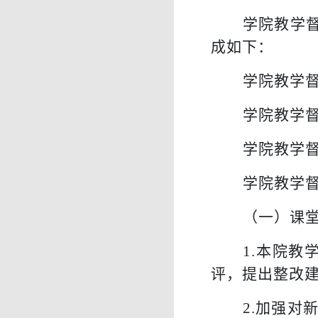
学院教学
成如下
：
学院教学
学院教学
学院教学
学院教学
（
一
）
课
1.
本院教
评，提出整改
2.
加强对