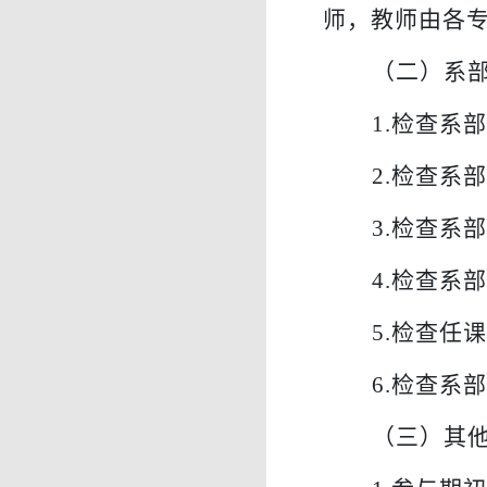
师，教师由各
（
二
）
系
1.
检查系
2.
检查系
3.
检查系
4.
检查系
5.
检查任
6.
检查系
（
三
）其