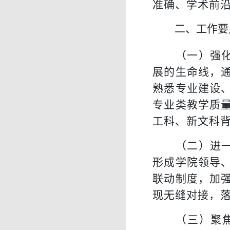
准确、学术前
二、工作要
（
一
）
强
展的生命线，
熟悉专业建设
专业类教学质
工科、新文科
（
二
）
进
形成学院领导
联动制度，加
现无缝对接，
（
三
）
聚