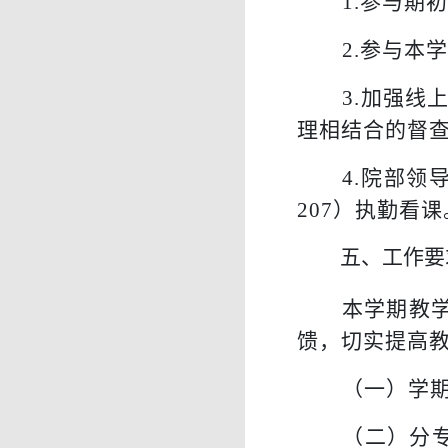
1.
参与期
2.
参与本
3.
加强线
理相结合的督
4.
院部领
207
）
执勤看课
五、工作要
本学期教
馈，切实提高
（
一
）
学
（
二
）
分