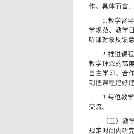
作。具体而言
1.
教学督
学规范、教学
听课对象反馈
2.
推进课
教学理念的高
自主学习、合作
到把课程建好
3.
每位教
交流。
（
三
）
教
规定时间内听