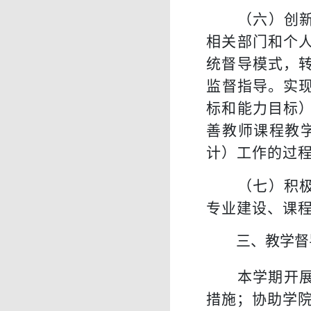
（
六
）
创
相关部门和个
统督导模式，
监督指导。实
标和能力目标
善教师课程教
计
）
工作的过
（
七
）
积
专业建设、课
三、教学督
本学期开
措施；协助学