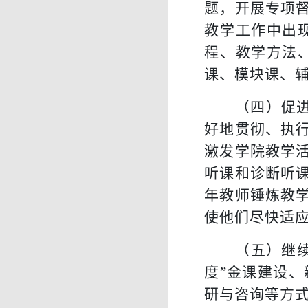
题，开展专项
教学工作中出
程、教学方法
课、模块课、
（
四
）
促
好地贯彻、执
激发学院教学
听课和诊断听
年教师锤炼教
使他们尽快适
（
五
）
继
度”金课建设
研与咨询等方