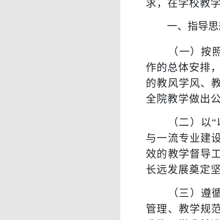
求，在学校教
一、指导思
（
一
）
按
作的总体安排
的教风学风、
全院教学做出
（
二
）
以
与一流专业建
效的教学督导
长远发展奠定
（
三
）
遵
管理、教学规