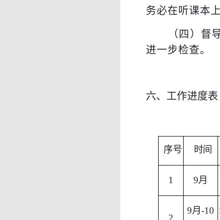
务必在听课本
（
四
）
督
进一步检查
。
六
、工作进度表
序
号
时间
1
9
月
9月-10
2