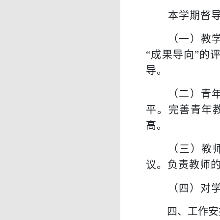
本学期督
（
一
）
教
“成果导向”的
导。
（
二）
青
平。完善青年
高。
（
三）
教
议。负责教师
（
四）
对
四、工作安