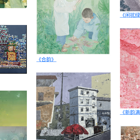
《闲扰绿
《合韵》
《新韵满