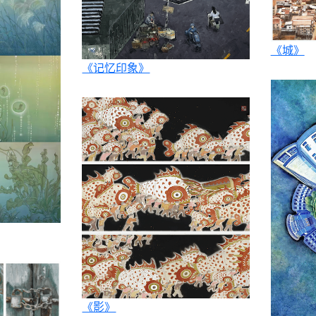
《城》
《记忆印象》
《影》