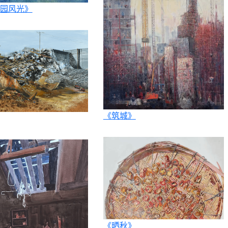
园风光》
《筑城》
《晒秋》