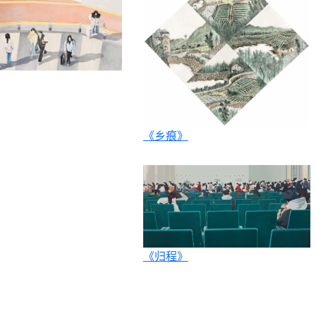
《乡痕》
《归程》