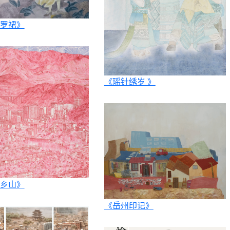
罗裙》
《瑶针绣岁 》
乡山》
《岳州印记》