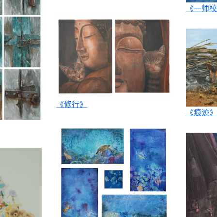
《一师校
《修行》
《痕迹》