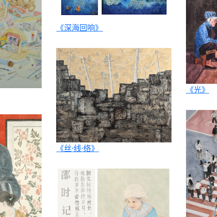
《深海回响》
《光》
《丝·线·络》