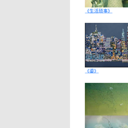
《生活琐事》
《鎏》