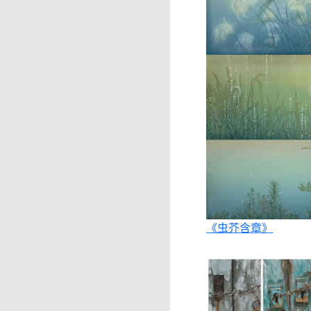
《虫芥含章》